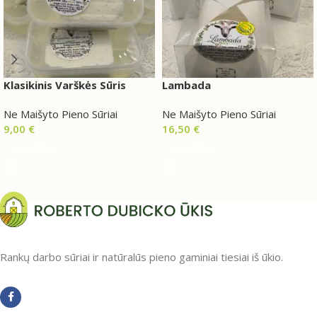
Klasikinis Varškės Sūris
Lambada
Ne Maišyto Pieno Sūriai
Ne Maišyto Pieno Sūriai
9,00
€
16,50
€
Į KREPŠELĮ
Į KREPŠELĮ
Rankų darbo sūriai ir natūralūs pieno gaminiai tiesiai iš ūkio.