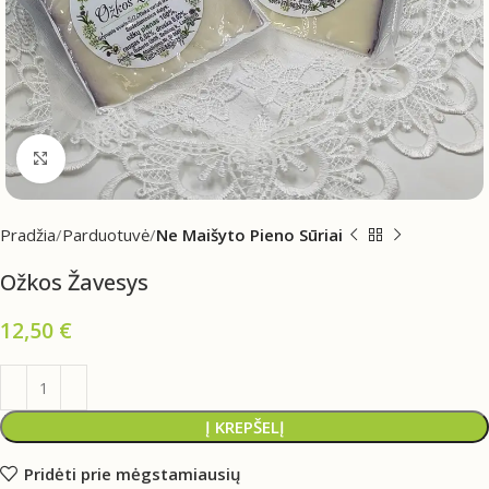
Click to enlarge
Pradžia
Parduotuvė
Ne Maišyto Pieno Sūriai
Ožkos Žavesys
12,50
€
Į KREPŠELĮ
Pridėti prie mėgstamiausių